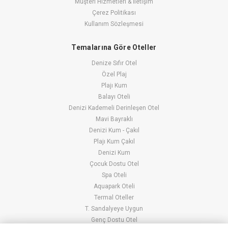
Müşteri Hizmetleri & İletişim
Çerez Politikası
Kullanım Sözleşmesi
Temalarına Göre Oteller
Denize Sıfır Otel
Özel Plaj
Plajı Kum
Balayı Oteli
Denizi Kademeli Derinleşen Otel
Mavi Bayraklı
Denizi Kum - Çakıl
Plajı Kum Çakıl
Denizi Kum
Çocuk Dostu Otel
Spa Oteli
Aquapark Oteli
Termal Oteller
T. Sandalyeye Uygun
Genç Dostu Otel