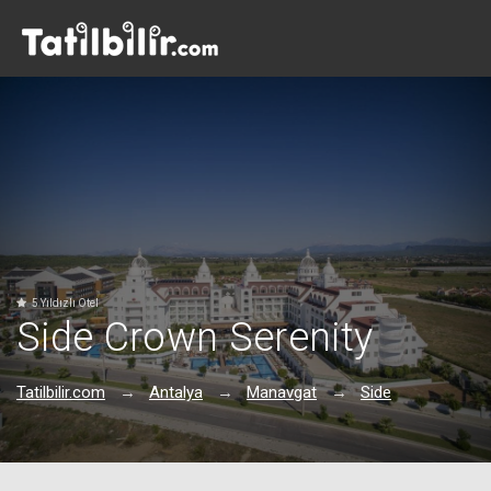
5 Yıldızlı Otel
Side Crown Serenity
Tatilbilir.com
Antalya
Manavgat
Side