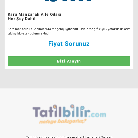
Kara Manzaralı Aile Odası
Her Şey Dahil
Kara manzaralı aile odaları 44 m² genişliğindedir. Odalarda çift kişilik yatak ile iki adet
tek kişilik yatak bulunmaktadır.
Fiyat Sorunuz
Bizi Arayın
Tatilbilir.com sitesinin tüm seyahat hizmetleri Derkan