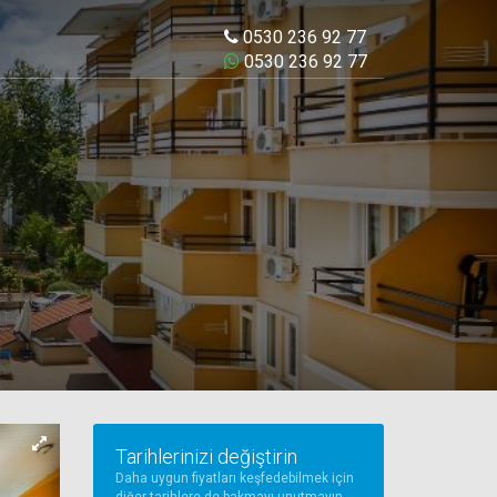
0530 236 92 77
0530 236 92 77
Tarihlerinizi değiştirin
Daha uygun fiyatları keşfedebilmek için