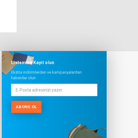
Listemize Kayıt olun
Ekstra indirimlerden ve kampanyalardan
haberdar olun
ABONE OL