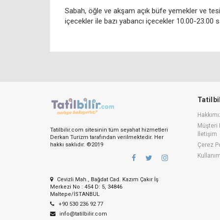
Sabah, öğle ve akşam açık büfe yemekler ve tesisi
içecekler ile bazı yabancı içecekler 10.00-23.00 sa
Tatilb
Hakkımı
Müşteri 
Tatilbilir.com sitesinin tüm seyahat hizmetleri
İletişim
Derkan Turizm tarafından verilmektedir. Her
hakkı saklıdır. ©2019
Çerez Po
Kullanı
Cevizli Mah., Bağdat Cad. Kazım Çakır İş
Merkezi No : 454 D: 5, 34846
Maltepe/İSTANBUL
+90 530 236 92 77
info@tatilbilir.com