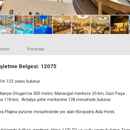
onum
Yorumlar
 İşletme Belgesi: 12075
'in 123 odası bulunur.
 Alanya Otogarı'na 300 metre, Manavgat merkeze 35 km, Gazi Paşa
ise 118 km, Antalya şehir merkezine 128 mesafede bulunur.
tra Plajına yürüme mesafesinde yer alan Kleopatra Ada Hotel,