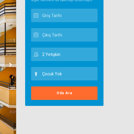
diğer tarihlere de bakmayı unutmayın
Oda Ara