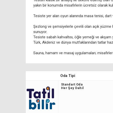
Tesisin klasik bir anlayış ile dekore edilmiş olan
yakın bir konumda misafirlerin ücretsiz olarak ku
Tesiste yer alan oyun alanında masa tenisi, dart ve
Şezlong ve şemsiyelerle çevrili olan açık yüzm
sunuyor.
Tesiste sabah kahvaltısı, öğle yemeği ve akşam y
Türk, Akdeniz ve dünya mutfaklarından tatlar hazı
Sauna, hamam ve masaj uygulamaları; misafirlere 
Oda Tipi
Standart Oda
Her Şey Dahil