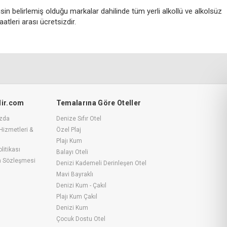
n belirlemiş olduğu markalar dahilinde tüm yerli alkollü ve alkolsüz
atleri arası ücretsizdir.
ilir.com
Temalarına Göre Oteller
zda
Denize Sıfır Otel
Hizmetleri &
Özel Plaj
Plajı Kum
litikası
Balayı Oteli
m Sözleşmesi
Denizi Kademeli Derinleşen Otel
Mavi Bayraklı
Denizi Kum - Çakıl
Plajı Kum Çakıl
Denizi Kum
Çocuk Dostu Otel