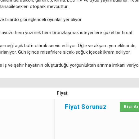
 odalarında balkon, gardırop, klima, LCD TV ve uydu yayını bulunur. Tes
llanabilecekleri otopark mevcuttur.
 bilardo gibi eğlenceli oyunlar yer alıyor.
e havuzu hem yüzmek hem bronzlaşmak isteyenlere güzel bir fırsat
emeği açık büfe olarak servis ediliyor. Öğle ve akşam yemeklerinde,
rlanıyor. Gün içinde misafirlere sıcak-soğuk içecek ikram ediliyor.
iş ve şehir hayatının oluşturduğu yorgunluktan arınma imkanı veriyor
Fiyat
Fiyat Sorunuz
Bizi A