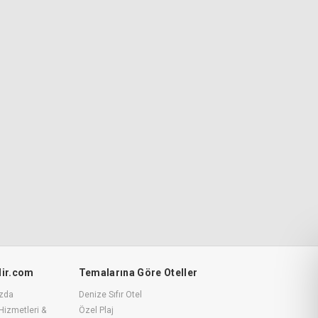
ilir.com
Temalarına Göre Oteller
zda
Denize Sıfır Otel
Hizmetleri &
Özel Plaj