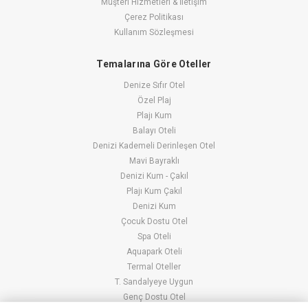
Müşteri Hizmetleri & İletişim
Çerez Politikası
Kullanım Sözleşmesi
Temalarına Göre Oteller
Denize Sıfır Otel
Özel Plaj
Plajı Kum
Balayı Oteli
Denizi Kademeli Derinleşen Otel
Mavi Bayraklı
Denizi Kum - Çakıl
Plajı Kum Çakıl
Denizi Kum
Çocuk Dostu Otel
Spa Oteli
Aquapark Oteli
Termal Oteller
T. Sandalyeye Uygun
Genç Dostu Otel