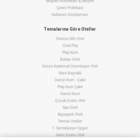
Müşteri Hizmetleri & İletişim
Çerez Politikası
Kullanım Sözleşmesi
Temalarına Göre Oteller
Denize Sıfır Otel
Özel Plaj
Plajı Kum
Balayı Oteli
Denizi Kademeli Derinleşen Otel
Mavi Bayraklı
Denizi Kum - Çakıl
Plajı Kum Çakıl
Denizi Kum
Çocuk Dostu Otel
Spa Oteli
Aquapark Oteli
Termal Oteller
T. Sandalyeye Uygun
Genç Dostu Otel