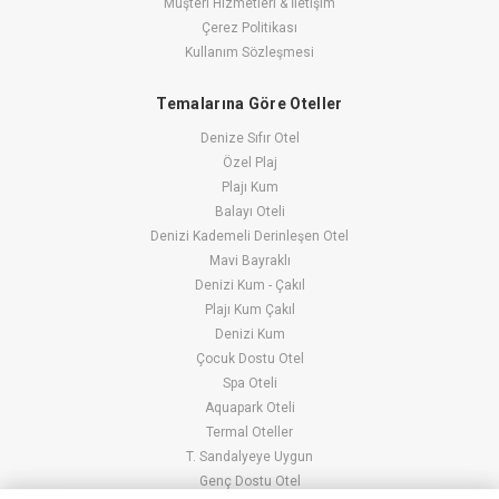
Müşteri Hizmetleri & İletişim
Çerez Politikası
Kullanım Sözleşmesi
Temalarına Göre Oteller
Denize Sıfır Otel
Özel Plaj
Plajı Kum
Balayı Oteli
Denizi Kademeli Derinleşen Otel
Mavi Bayraklı
Denizi Kum - Çakıl
Plajı Kum Çakıl
Denizi Kum
Çocuk Dostu Otel
Spa Oteli
Aquapark Oteli
Termal Oteller
T. Sandalyeye Uygun
Genç Dostu Otel