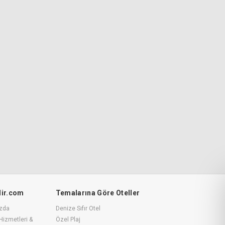
ilir.com
Temalarına Göre Oteller
zda
Denize Sıfır Otel
Hizmetleri &
Özel Plaj