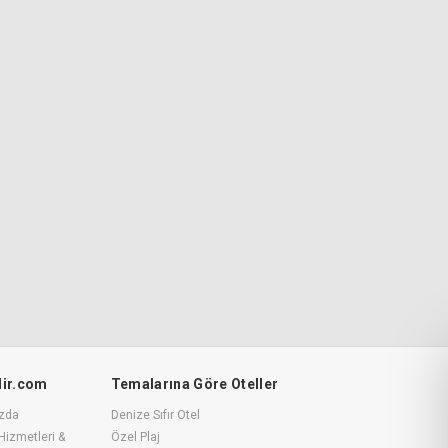
ilir.com
Temalarına Göre Oteller
zda
Denize Sıfır Otel
Hizmetleri &
Özel Plaj