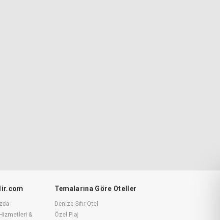
ilir.com
Temalarına Göre Oteller
zda
Denize Sıfır Otel
Hizmetleri &
Özel Plaj