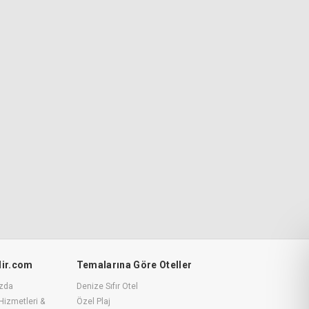
ilir.com
Temalarına Göre Oteller
zda
Denize Sıfır Otel
Hizmetleri &
Özel Plaj