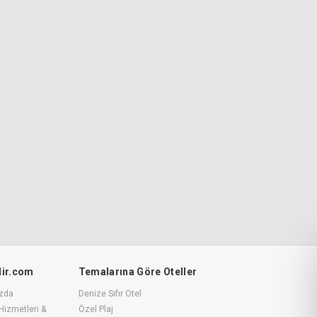
ilir.com
Temalarına Göre Oteller
zda
Denize Sıfır Otel
Hizmetleri &
Özel Plaj