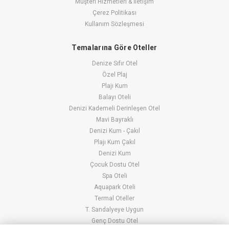
Müşteri Hizmetleri & İletişim
Çerez Politikası
Kullanım Sözleşmesi
Temalarına Göre Oteller
Denize Sıfır Otel
Özel Plaj
Plajı Kum
Balayı Oteli
Denizi Kademeli Derinleşen Otel
Mavi Bayraklı
Denizi Kum - Çakıl
Plajı Kum Çakıl
Denizi Kum
Çocuk Dostu Otel
Spa Oteli
Aquapark Oteli
Termal Oteller
T. Sandalyeye Uygun
Genç Dostu Otel