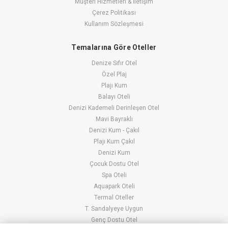
Müşteri Hizmetleri & İletişim
Çerez Politikası
Kullanım Sözleşmesi
Temalarına Göre Oteller
Denize Sıfır Otel
Özel Plaj
Plajı Kum
Balayı Oteli
Denizi Kademeli Derinleşen Otel
Mavi Bayraklı
Denizi Kum - Çakıl
Plajı Kum Çakıl
Denizi Kum
Çocuk Dostu Otel
Spa Oteli
Aquapark Oteli
Termal Oteller
T. Sandalyeye Uygun
Genç Dostu Otel