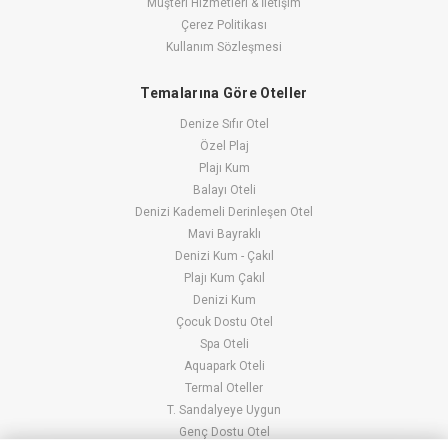
Müşteri Hizmetleri & İletişim
Çerez Politikası
Kullanım Sözleşmesi
Temalarına Göre Oteller
Denize Sıfır Otel
Özel Plaj
Plajı Kum
Balayı Oteli
Denizi Kademeli Derinleşen Otel
Mavi Bayraklı
Denizi Kum - Çakıl
Plajı Kum Çakıl
Denizi Kum
Çocuk Dostu Otel
Spa Oteli
Aquapark Oteli
Termal Oteller
T. Sandalyeye Uygun
Genç Dostu Otel