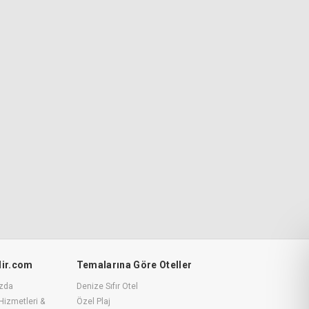
ilir.com
Temalarına Göre Oteller
zda
Denize Sıfır Otel
Hizmetleri &
Özel Plaj