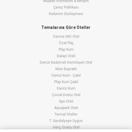
Müşteri Hizmetleri & İletişim
Çerez Politikası
Kullanım Sözleşmesi
Temalarına Göre Oteller
Denize Sıfır Otel
Özel Plaj
Plajı Kum
Balayı Oteli
Denizi Kademeli Derinleşen Otel
Mavi Bayraklı
Denizi Kum - Çakıl
Plajı Kum Çakıl
Denizi Kum
Çocuk Dostu Otel
Spa Oteli
Aquapark Oteli
Termal Oteller
T. Sandalyeye Uygun
Genç Dostu Otel