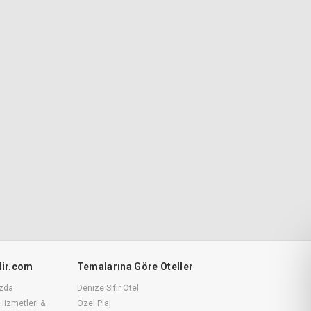
ilir.com
Temalarına Göre Oteller
zda
Denize Sıfır Otel
Hizmetleri &
Özel Plaj