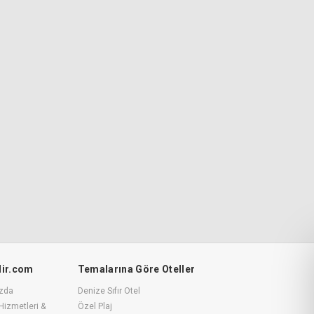
ilir.com
Temalarına Göre Oteller
zda
Denize Sıfır Otel
Hizmetleri &
Özel Plaj