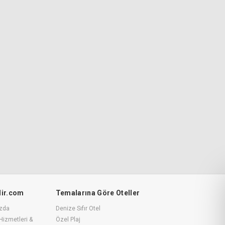
ilir.com
Temalarına Göre Oteller
zda
Denize Sıfır Otel
Hizmetleri &
Özel Plaj