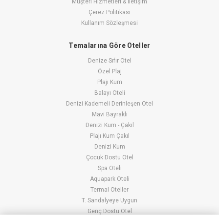
Müşteri Hizmetleri & İletişim
Çerez Politikası
Kullanım Sözleşmesi
Temalarına Göre Oteller
Denize Sıfır Otel
Özel Plaj
Plajı Kum
Balayı Oteli
Denizi Kademeli Derinleşen Otel
Mavi Bayraklı
Denizi Kum - Çakıl
Plajı Kum Çakıl
Denizi Kum
Çocuk Dostu Otel
Spa Oteli
Aquapark Oteli
Termal Oteller
T. Sandalyeye Uygun
Genç Dostu Otel