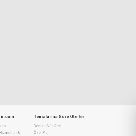
ilir.com
Temalarına Göre Oteller
zda
Denize Sıfır Otel
Hizmetleri &
Özel Plaj