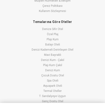
Müşteri Hizmetleri & İletişim
Çerez Politikası
Kullanım Sözleşmesi
Temalarına Göre Oteller
Denize Sıfır Otel
Özel Plaj
Plajı Kum
Balayı Oteli
Denizi Kademeli Derinleşen Otel
Mavi Bayraklı
Denizi Kum - Çakıl
Plajı Kum Çakıl
Denizi Kum
Çocuk Dostu Otel
Spa Oteli
Aquapark Oteli
Termal Oteller
T. Sandalyeye Uygun
Genç Dostu Otel