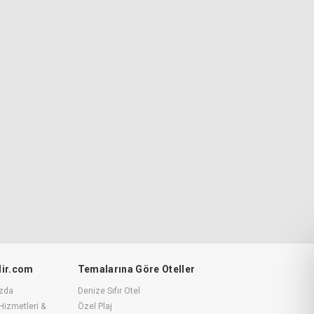
ilir.com
Temalarına Göre Oteller
zda
Denize Sıfır Otel
Hizmetleri &
Özel Plaj