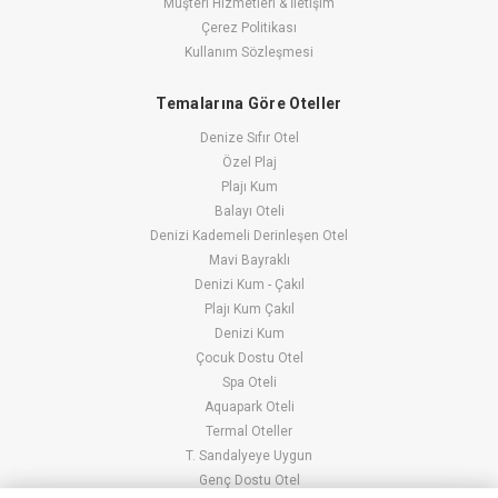
Müşteri Hizmetleri & İletişim
Çerez Politikası
Kullanım Sözleşmesi
Temalarına Göre Oteller
Denize Sıfır Otel
Özel Plaj
Plajı Kum
Balayı Oteli
Denizi Kademeli Derinleşen Otel
Mavi Bayraklı
Denizi Kum - Çakıl
Plajı Kum Çakıl
Denizi Kum
Çocuk Dostu Otel
Spa Oteli
Aquapark Oteli
Termal Oteller
T. Sandalyeye Uygun
Genç Dostu Otel