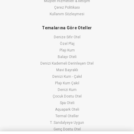
Müşteri Hizmetleri & İletişim
Çerez Politikası
Kullanım Sözleşmesi
Temalarına Göre Oteller
Denize Sıfır Otel
Özel Plaj
Plajı Kum
Balayı Oteli
Denizi Kademeli Derinleşen Otel
Mavi Bayraklı
Denizi Kum - Çakıl
Plajı Kum Çakıl
Denizi Kum
Çocuk Dostu Otel
Spa Oteli
Aquapark Oteli
Termal Oteller
T. Sandalyeye Uygun
Genç Dostu Otel