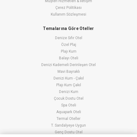
Müşteri Hizmetleri & İletişim
Çerez Politikası
Kullanım Sözleşmesi
Temalarına Göre Oteller
Denize Sıfır Otel
Özel Plaj
Plajı Kum
Balayı Oteli
Denizi Kademeli Derinleşen Otel
Mavi Bayraklı
Denizi Kum - Çakıl
Plajı Kum Çakıl
Denizi Kum
Çocuk Dostu Otel
Spa Oteli
Aquapark Oteli
Termal Oteller
T. Sandalyeye Uygun
Genç Dostu Otel