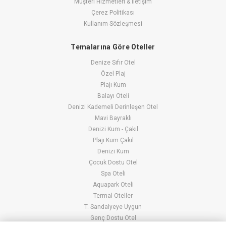
Müşteri Hizmetleri & İletişim
Çerez Politikası
Kullanım Sözleşmesi
Temalarına Göre Oteller
Denize Sıfır Otel
Özel Plaj
Plajı Kum
Balayı Oteli
Denizi Kademeli Derinleşen Otel
Mavi Bayraklı
Denizi Kum - Çakıl
Plajı Kum Çakıl
Denizi Kum
Çocuk Dostu Otel
Spa Oteli
Aquapark Oteli
Termal Oteller
T. Sandalyeye Uygun
Genç Dostu Otel