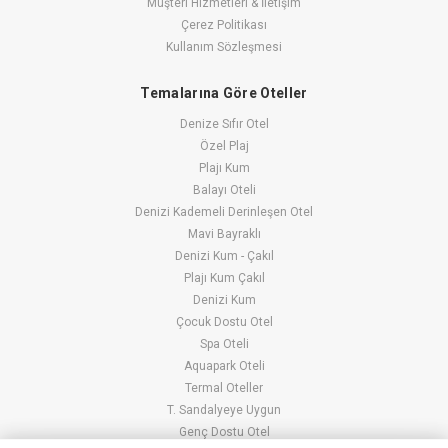
Müşteri Hizmetleri & İletişim
Çerez Politikası
Kullanım Sözleşmesi
Temalarına Göre Oteller
Denize Sıfır Otel
Özel Plaj
Plajı Kum
Balayı Oteli
Denizi Kademeli Derinleşen Otel
Mavi Bayraklı
Denizi Kum - Çakıl
Plajı Kum Çakıl
Denizi Kum
Çocuk Dostu Otel
Spa Oteli
Aquapark Oteli
Termal Oteller
T. Sandalyeye Uygun
Genç Dostu Otel