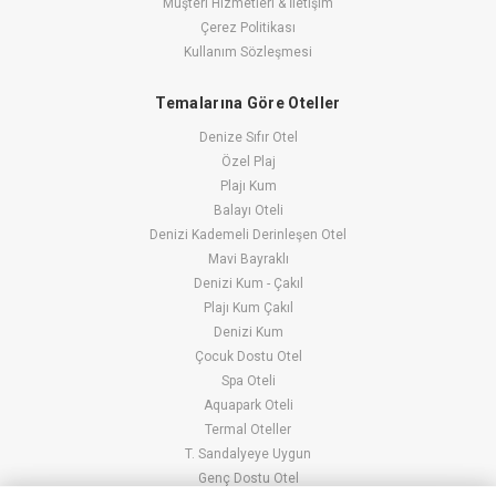
Müşteri Hizmetleri & İletişim
Çerez Politikası
Kullanım Sözleşmesi
Temalarına Göre Oteller
Denize Sıfır Otel
Özel Plaj
Plajı Kum
Balayı Oteli
Denizi Kademeli Derinleşen Otel
Mavi Bayraklı
Denizi Kum - Çakıl
Plajı Kum Çakıl
Denizi Kum
Çocuk Dostu Otel
Spa Oteli
Aquapark Oteli
Termal Oteller
T. Sandalyeye Uygun
Genç Dostu Otel