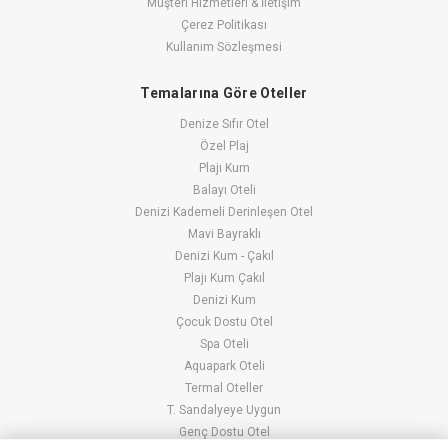
Müşteri Hizmetleri & İletişim
Çerez Politikası
Kullanım Sözleşmesi
Temalarına Göre Oteller
Denize Sıfır Otel
Özel Plaj
Plajı Kum
Balayı Oteli
Denizi Kademeli Derinleşen Otel
Mavi Bayraklı
Denizi Kum - Çakıl
Plajı Kum Çakıl
Denizi Kum
Çocuk Dostu Otel
Spa Oteli
Aquapark Oteli
Termal Oteller
T. Sandalyeye Uygun
Genç Dostu Otel