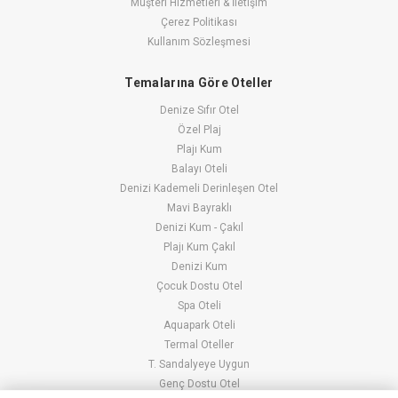
Müşteri Hizmetleri & İletişim
Çerez Politikası
Kullanım Sözleşmesi
Temalarına Göre Oteller
Denize Sıfır Otel
Özel Plaj
Plajı Kum
Balayı Oteli
Denizi Kademeli Derinleşen Otel
Mavi Bayraklı
Denizi Kum - Çakıl
Plajı Kum Çakıl
Denizi Kum
Çocuk Dostu Otel
Spa Oteli
Aquapark Oteli
Termal Oteller
T. Sandalyeye Uygun
Genç Dostu Otel