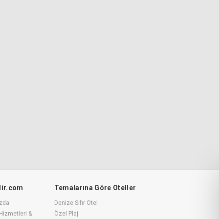
ilir.com
Temalarına Göre Oteller
zda
Denize Sıfır Otel
Hizmetleri &
Özel Plaj