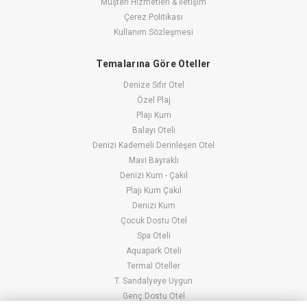
Müşteri Hizmetleri & İletişim
Çerez Politikası
Kullanım Sözleşmesi
Temalarına Göre Oteller
Denize Sıfır Otel
Özel Plaj
Plajı Kum
Balayı Oteli
Denizi Kademeli Derinleşen Otel
Mavi Bayraklı
Denizi Kum - Çakıl
Plajı Kum Çakıl
Denizi Kum
Çocuk Dostu Otel
Spa Oteli
Aquapark Oteli
Termal Oteller
T. Sandalyeye Uygun
Genç Dostu Otel