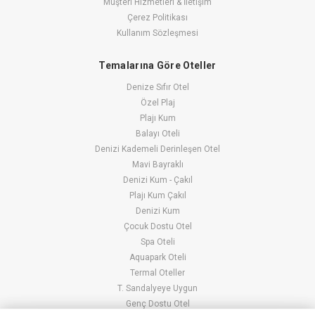
Müşteri Hizmetleri & İletişim
Çerez Politikası
Kullanım Sözleşmesi
Temalarına Göre Oteller
Denize Sıfır Otel
Özel Plaj
Plajı Kum
Balayı Oteli
Denizi Kademeli Derinleşen Otel
Mavi Bayraklı
Denizi Kum - Çakıl
Plajı Kum Çakıl
Denizi Kum
Çocuk Dostu Otel
Spa Oteli
Aquapark Oteli
Termal Oteller
T. Sandalyeye Uygun
Genç Dostu Otel