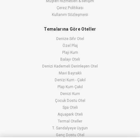
Müşteri Hizmetleri & İletişim
Çerez Politikası
Kullanım Sözleşmesi
Temalarına Göre Oteller
Denize Sıfır Otel
Özel Plaj
Plajı Kum
Balayı Oteli
Denizi Kademeli Derinleşen Otel
Mavi Bayraklı
Denizi Kum - Çakıl
Plajı Kum Çakıl
Denizi Kum
Çocuk Dostu Otel
Spa Oteli
Aquapark Oteli
Termal Oteller
T. Sandalyeye Uygun
Genç Dostu Otel