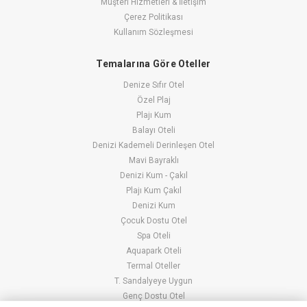
Müşteri Hizmetleri & İletişim
Çerez Politikası
Kullanım Sözleşmesi
Temalarına Göre Oteller
Denize Sıfır Otel
Özel Plaj
Plajı Kum
Balayı Oteli
Denizi Kademeli Derinleşen Otel
Mavi Bayraklı
Denizi Kum - Çakıl
Plajı Kum Çakıl
Denizi Kum
Çocuk Dostu Otel
Spa Oteli
Aquapark Oteli
Termal Oteller
T. Sandalyeye Uygun
Genç Dostu Otel