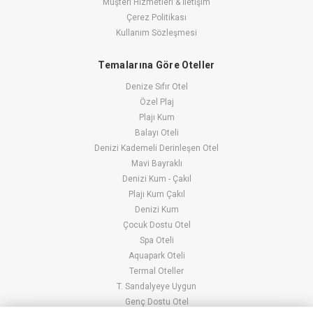
Müşteri Hizmetleri & İletişim
Çerez Politikası
Kullanım Sözleşmesi
Temalarına Göre Oteller
Denize Sıfır Otel
Özel Plaj
Plajı Kum
Balayı Oteli
Denizi Kademeli Derinleşen Otel
Mavi Bayraklı
Denizi Kum - Çakıl
Plajı Kum Çakıl
Denizi Kum
Çocuk Dostu Otel
Spa Oteli
Aquapark Oteli
Termal Oteller
T. Sandalyeye Uygun
Genç Dostu Otel